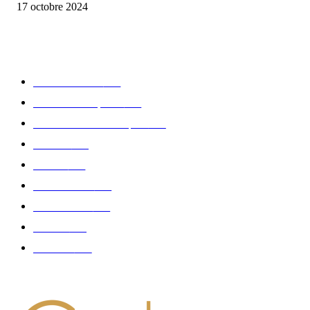
17 octobre 2024
CATÉGORIE POPULAIRE
Edition limitée
413
Collection Capsule
329
Collaboration - marques
326
Fashion
181
Femme
150
Gastronomie
140
Accessoires
126
Délices
114
Hommes
112