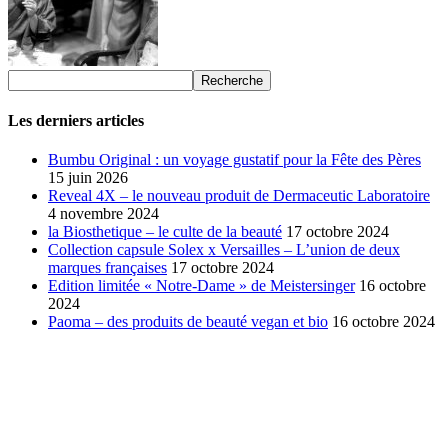
Les derniers articles
Bumbu Original : un voyage gustatif pour la Fête des Pères
15 juin 2026
Reveal 4X – le nouveau produit de Dermaceutic Laboratoire
4 novembre 2024
la Biosthetique – le culte de la beauté
17 octobre 2024
Collection capsule Solex x Versailles – L’union de deux
marques françaises
17 octobre 2024
Edition limitée « Notre-Dame » de Meistersinger
16 octobre
2024
Paoma – des produits de beauté vegan et bio
16 octobre 2024
SÉLECTION DE L'EDITEUR
Bumbu Original : un voyage gustatif pour la Fête des...