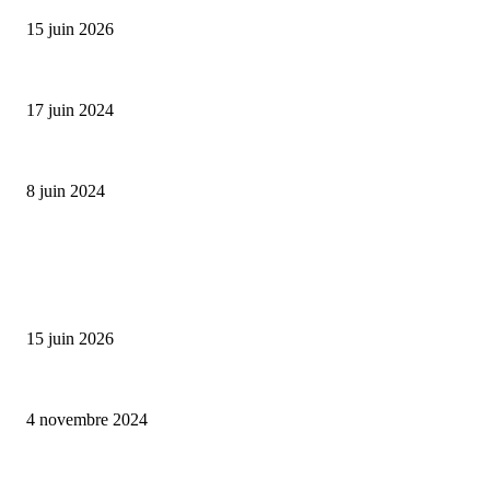
15 juin 2026
Collection Capsule EASTPAK x ANDRÉ : Art of Love
17 juin 2024
Classic Moonphase Date Manufacture: édition limitée en or rose
8 juin 2024
ALLER PLUS LOIN
Bumbu Original : un voyage gustatif pour la Fête des Pères
15 juin 2026
Reveal 4X – le nouveau produit de Dermaceutic Laboratoire
4 novembre 2024
la Biosthetique – le culte de la beauté