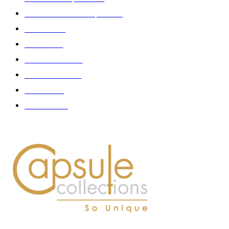
Collaboration - marques
326
Fashion
181
Femme
150
Gastronomie
140
Accessoires
126
Délices
114
Hommes
112