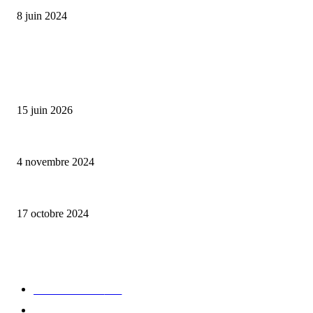
8 juin 2024
ALLER PLUS LOIN
Bumbu Original : un voyage gustatif pour la Fête des Pères
15 juin 2026
Reveal 4X – le nouveau produit de Dermaceutic Laboratoire
4 novembre 2024
la Biosthetique – le culte de la beauté
17 octobre 2024
CATÉGORIE POPULAIRE
Edition limitée
413
Collection Capsule
329