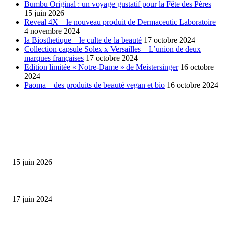
Bumbu Original : un voyage gustatif pour la Fête des Pères
15 juin 2026
Reveal 4X – le nouveau produit de Dermaceutic Laboratoire
4 novembre 2024
la Biosthetique – le culte de la beauté
17 octobre 2024
Collection capsule Solex x Versailles – L’union de deux
marques françaises
17 octobre 2024
Edition limitée « Notre-Dame » de Meistersinger
16 octobre
2024
Paoma – des produits de beauté vegan et bio
16 octobre 2024
SÉLECTION DE L'EDITEUR
Bumbu Original : un voyage gustatif pour la Fête des...
15 juin 2026
Collection Capsule EASTPAK x ANDRÉ : Art of Love
17 juin 2024
Classic Moonphase Date Manufacture: édition limitée en or rose