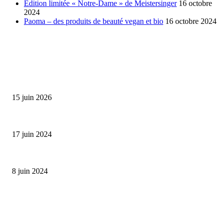
Edition limitée « Notre-Dame » de Meistersinger
16 octobre
2024
Paoma – des produits de beauté vegan et bio
16 octobre 2024
SÉLECTION DE L'EDITEUR
Bumbu Original : un voyage gustatif pour la Fête des...
15 juin 2026
Collection Capsule EASTPAK x ANDRÉ : Art of Love
17 juin 2024
Classic Moonphase Date Manufacture: édition limitée en or rose
8 juin 2024
ALLER PLUS LOIN
Bumbu Original : un voyage gustatif pour la Fête des Pères