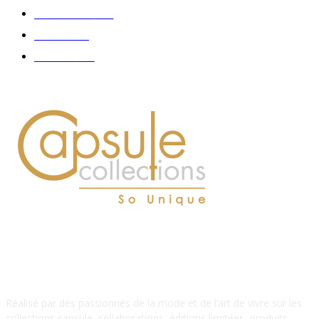
Accessoires
126
Délices
114
Hommes
112
À PROPOS DE NOUS
Réalisé par des passionnés de la mode et de l’art de vivre sur les
collections capsule, collaborations, éditions limitées, produits