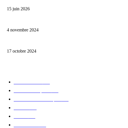
15 juin 2026
Reveal 4X – le nouveau produit de Dermaceutic Laboratoire
4 novembre 2024
la Biosthetique – le culte de la beauté
17 octobre 2024
CATÉGORIE POPULAIRE
Edition limitée
413
Collection Capsule
329
Collaboration - marques
326
Fashion
181
Femme
150
Gastronomie
140