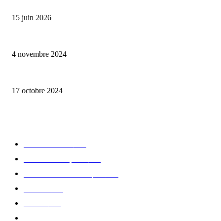
Bumbu Original : un voyage gustatif pour la Fête des Pères
15 juin 2026
Reveal 4X – le nouveau produit de Dermaceutic Laboratoire
4 novembre 2024
la Biosthetique – le culte de la beauté
17 octobre 2024
CATÉGORIE POPULAIRE
Edition limitée
413
Collection Capsule
329
Collaboration - marques
326
Fashion
181
Femme
150
Gastronomie
140