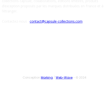
collections capsule, collaborations, éditions limitées, produits
d’exception proposés par les marques distribuées en France et à
l’étranger.
Contactez-nous :
contact@capsule-collections.com
SUIVEZ-NOUS
Conception
Marking
/
Web-Wave
- © 2024