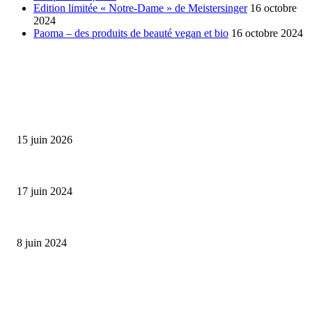
Edition limitée « Notre-Dame » de Meistersinger
16 octobre
2024
Paoma – des produits de beauté vegan et bio
16 octobre 2024
SÉLECTION DE L'EDITEUR
Bumbu Original : un voyage gustatif pour la Fête des...
15 juin 2026
Collection Capsule EASTPAK x ANDRÉ : Art of Love
17 juin 2024
Classic Moonphase Date Manufacture: édition limitée en or rose
8 juin 2024
ALLER PLUS LOIN