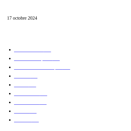
la Biosthetique – le culte de la beauté
17 octobre 2024
CATÉGORIE POPULAIRE
Edition limitée
413
Collection Capsule
329
Collaboration - marques
326
Fashion
181
Femme
150
Gastronomie
140
Accessoires
126
Délices
114
Hommes
112