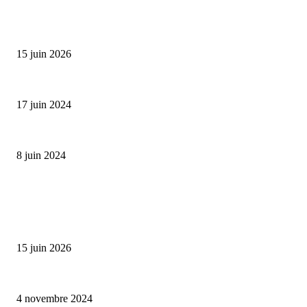
SÉLECTION DE L'EDITEUR
Bumbu Original : un voyage gustatif pour la Fête des...
15 juin 2026
Collection Capsule EASTPAK x ANDRÉ : Art of Love
17 juin 2024
Classic Moonphase Date Manufacture: édition limitée en or rose
8 juin 2024
ALLER PLUS LOIN
Bumbu Original : un voyage gustatif pour la Fête des Pères
15 juin 2026
Reveal 4X – le nouveau produit de Dermaceutic Laboratoire
4 novembre 2024