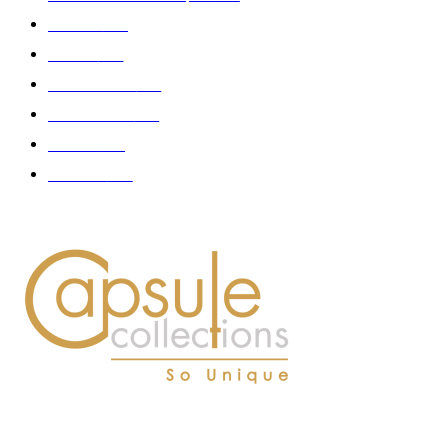
Fashion
181
Femme
150
Gastronomie
140
Accessoires
126
Délices
114
Hommes
112