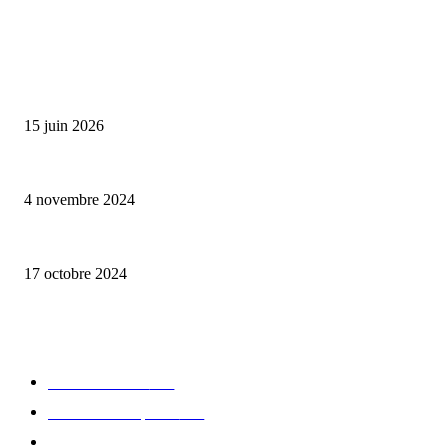
ALLER PLUS LOIN
Bumbu Original : un voyage gustatif pour la Fête des Pères
15 juin 2026
Reveal 4X – le nouveau produit de Dermaceutic Laboratoire
4 novembre 2024
la Biosthetique – le culte de la beauté
17 octobre 2024
CATÉGORIE POPULAIRE
Edition limitée
413
Collection Capsule
329
Collaboration - marques
326