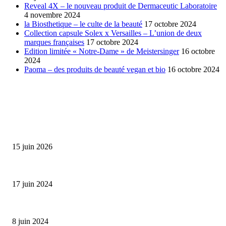
Reveal 4X – le nouveau produit de Dermaceutic Laboratoire
4 novembre 2024
la Biosthetique – le culte de la beauté
17 octobre 2024
Collection capsule Solex x Versailles – L’union de deux
marques françaises
17 octobre 2024
Edition limitée « Notre-Dame » de Meistersinger
16 octobre
2024
Paoma – des produits de beauté vegan et bio
16 octobre 2024
SÉLECTION DE L'EDITEUR
Bumbu Original : un voyage gustatif pour la Fête des...
15 juin 2026
Collection Capsule EASTPAK x ANDRÉ : Art of Love
17 juin 2024
Classic Moonphase Date Manufacture: édition limitée en or rose
8 juin 2024