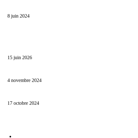
Classic Moonphase Date Manufacture: édition limitée en or rose
8 juin 2024
ALLER PLUS LOIN
Bumbu Original : un voyage gustatif pour la Fête des Pères
15 juin 2026
Reveal 4X – le nouveau produit de Dermaceutic Laboratoire
4 novembre 2024
la Biosthetique – le culte de la beauté
17 octobre 2024
CATÉGORIE POPULAIRE
Edition limitée
413