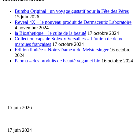
Bumbu Original : un voyage gustatif pour la Fête des Pères
15 juin 2026
Reveal 4X – le nouveau produit de Dermaceutic Laboratoire
4 novembre 2024
la Biosthetique – le culte de la beauté
17 octobre 2024
Collection capsule Solex x Versailles – L’union de deux
marques françaises
17 octobre 2024
Edition limitée « Notre-Dame » de Meistersinger
16 octobre
2024
Paoma – des produits de beauté vegan et bio
16 octobre 2024
SÉLECTION DE L'EDITEUR
Bumbu Original : un voyage gustatif pour la Fête des...
15 juin 2026
Collection Capsule EASTPAK x ANDRÉ : Art of Love
17 juin 2024