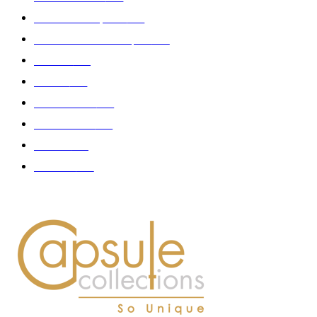
Collection Capsule
329
Collaboration - marques
326
Fashion
181
Femme
150
Gastronomie
140
Accessoires
126
Délices
114
Hommes
112