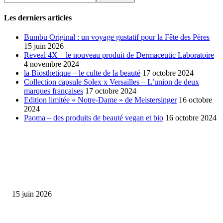
Les derniers articles
Bumbu Original : un voyage gustatif pour la Fête des Pères
15 juin 2026
Reveal 4X – le nouveau produit de Dermaceutic Laboratoire
4 novembre 2024
la Biosthetique – le culte de la beauté
17 octobre 2024
Collection capsule Solex x Versailles – L’union de deux
marques françaises
17 octobre 2024
Edition limitée « Notre-Dame » de Meistersinger
16 octobre
2024
Paoma – des produits de beauté vegan et bio
16 octobre 2024
SÉLECTION DE L'EDITEUR
Bumbu Original : un voyage gustatif pour la Fête des...
15 juin 2026
Collection Capsule EASTPAK x ANDRÉ : Art of Love