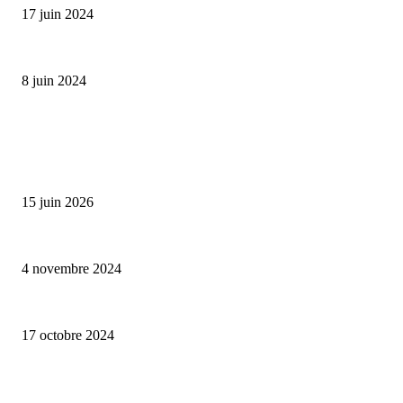
17 juin 2024
Classic Moonphase Date Manufacture: édition limitée en or rose
8 juin 2024
ALLER PLUS LOIN
Bumbu Original : un voyage gustatif pour la Fête des Pères
15 juin 2026
Reveal 4X – le nouveau produit de Dermaceutic Laboratoire
4 novembre 2024
la Biosthetique – le culte de la beauté
17 octobre 2024
CATÉGORIE POPULAIRE