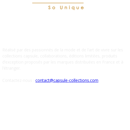
À PROPOS DE NOUS
Réalisé par des passionnés de la mode et de l’art de vivre sur les
collections capsule, collaborations, éditions limitées, produits
d’exception proposés par les marques distribuées en France et à
l’étranger.
Contactez-nous :
contact@capsule-collections.com
SUIVEZ-NOUS