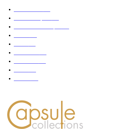
Edition limitée
413
Collection Capsule
329
Collaboration - marques
326
Fashion
181
Femme
150
Gastronomie
140
Accessoires
126
Délices
114
Hommes
112