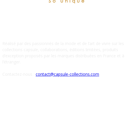
À PROPOS DE NOUS
Réalisé par des passionnés de la mode et de l’art de vivre sur les
collections capsule, collaborations, éditions limitées, produits
d’exception proposés par les marques distribuées en France et à
l’étranger.
Contactez-nous :
contact@capsule-collections.com
SUIVEZ-NOUS