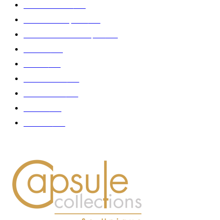
Edition limitée
413
Collection Capsule
329
Collaboration - marques
326
Fashion
181
Femme
150
Gastronomie
140
Accessoires
126
Délices
114
Hommes
112