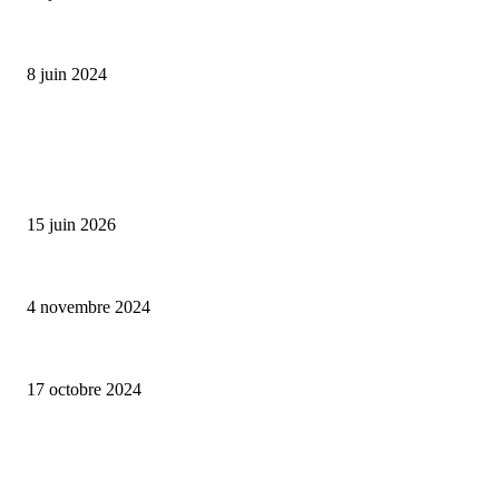
Classic Moonphase Date Manufacture: édition limitée en or rose
8 juin 2024
ALLER PLUS LOIN
Bumbu Original : un voyage gustatif pour la Fête des Pères
15 juin 2026
Reveal 4X – le nouveau produit de Dermaceutic Laboratoire
4 novembre 2024
la Biosthetique – le culte de la beauté
17 octobre 2024
CATÉGORIE POPULAIRE