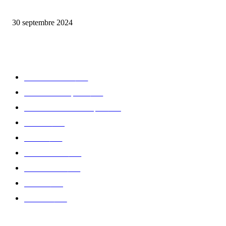
Elégance et tradition : le rugby à la fête avec Eden Park
30 septembre 2024
CATÉGORIE POPULAIRE
Edition limitée
413
Collection Capsule
329
Collaboration - marques
326
Fashion
181
Femme
150
Gastronomie
140
Accessoires
126
Délices
114
Hommes
112