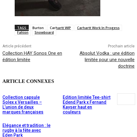
TAGS
Burton
Carhartt WIP
Carhartt Work In Progess
Fahion
Snowboard
Article précédent
Prochain article
Collection HAY Sonos One en
Absolut Vodka : une édition
édition limitée
limitée pour une nouvelle
doctrine
ARTICLE CONNEXES
Collection capsule
Edition limitée Tee-shirt
Solex x Versailles –
Edend Park x Fernand
L’union de deux
Kayser haut en
marques françaises
couleurs
Elégance et tradition : le
rugby à la fête avec
Eden Park