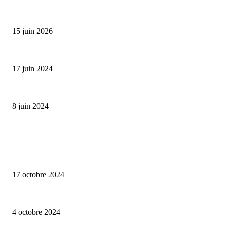
Bumbu Original : un voyage gustatif pour la Fête des...
15 juin 2026
Collection Capsule EASTPAK x ANDRÉ : Art of Love
17 juin 2024
Classic Moonphase Date Manufacture: édition limitée en or rose
8 juin 2024
ALLER PLUS LOIN
Collection capsule Solex x Versailles – L’union de deux marques françaises
17 octobre 2024
Edition limitée Tee-shirt Edend Park x Fernand Kayser haut en couleurs
4 octobre 2024