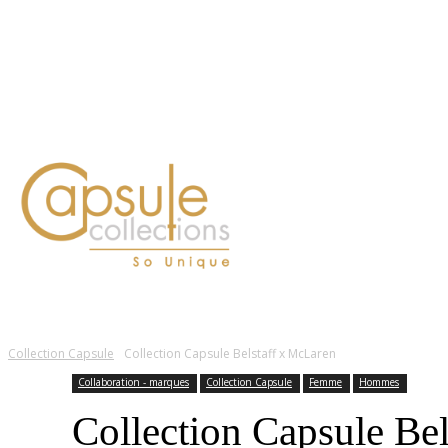
Blog
Contact
FASHION
LIFESTYLE
DÉLICES
BEAUTÉ
MOTEU
Collection Capsule
Collection Capsule Belstaff x McLaren
Collaboration - marques
Collection Capsule
Femme
Hommes
Collection Capsule Be