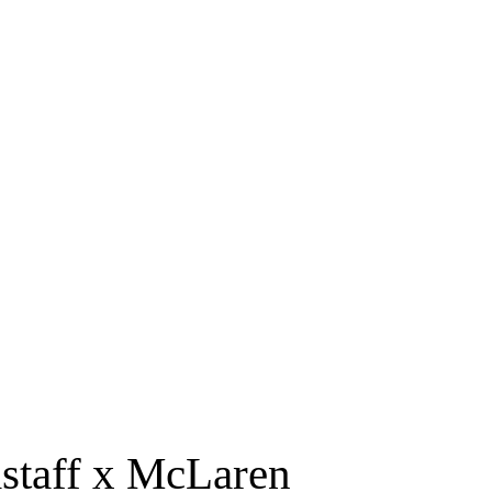
RS
DESIGN
CULTURE
PORTRAITS
EVENTS
LE COIN D
lstaff x McLaren