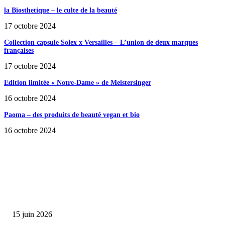
la Biosthetique – le culte de la beauté
17 octobre 2024
Collection capsule Solex x Versailles – L’union de deux marques
françaises
17 octobre 2024
Edition limitée « Notre-Dame » de Meistersinger
16 octobre 2024
Paoma – des produits de beauté vegan et bio
16 octobre 2024
SÉLECTION DE L'EDITEUR
Bumbu Original : un voyage gustatif pour la Fête des...
15 juin 2026