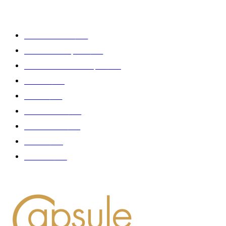
CATÉGORIE POPULAIRE
Edition limitée
413
Collection Capsule
329
Collaboration - marques
326
Fashion
181
Femme
150
Gastronomie
140
Accessoires
126
Délices
114
Hommes
112