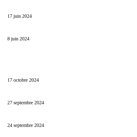
Collection Capsule EASTPAK x ANDRÉ : Art of Love
17 juin 2024
Classic Moonphase Date Manufacture: édition limitée en or rose
8 juin 2024
ALLER PLUS LOIN
Collection capsule Solex x Versailles – L’union de deux marques françaises
17 octobre 2024
Puma Mostro, 25éme anniversaire
27 septembre 2024
Collab’ Flotte x émoi émoi, avec la pluie, le bon temps
24 septembre 2024