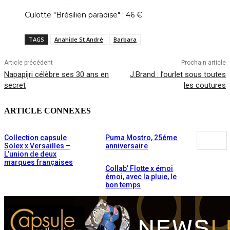
Culotte "Brésilien paradise" : 46 €
TAGS
Anahide St André
Barbara
Article précédent
Prochain article
Napapijri célèbre ses 30 ans en
J.Brand : l’ourlet sous toutes
secret
les coutures
ARTICLE CONNEXES
Collection capsule
Puma Mostro, 25éme
Solex x Versailles –
anniversaire
L’union de deux
marques françaises
Collab’ Flotte x émoi
émoi, avec la pluie, le
bon temps