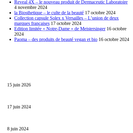
Reveal 4X – le nouveau produit de Dermaceutic Laboratoire
4 novembre 2024
la Biosthetique – le culte de la beauté
17 octobre 2024
Collection capsule Solex x Versailles – L’union de deux
marques françaises
17 octobre 2024
Edition limitée « Notre-Dame » de Meistersinger
16 octobre
2024
Paoma – des produits de beauté vegan et bio
16 octobre 2024
SÉLECTION DE L'EDITEUR
Bumbu Original : un voyage gustatif pour la Fête des...
15 juin 2026
Collection Capsule EASTPAK x ANDRÉ : Art of Love
17 juin 2024
Classic Moonphase Date Manufacture: édition limitée en or rose
8 juin 2024