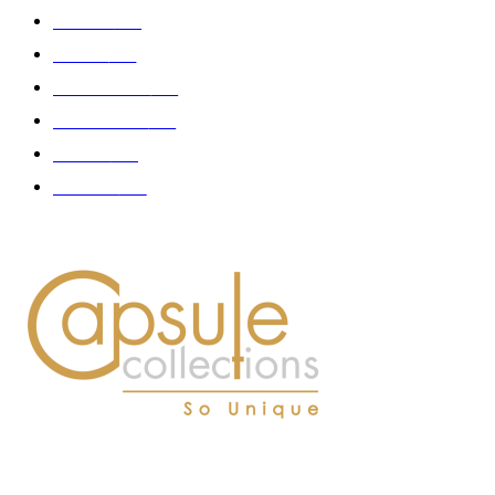
Fashion
181
Femme
150
Gastronomie
140
Accessoires
126
Délices
114
Hommes
112