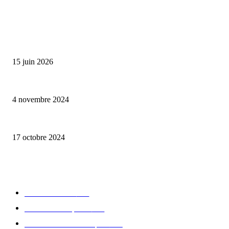
ALLER PLUS LOIN
Bumbu Original : un voyage gustatif pour la Fête des Pères
15 juin 2026
Reveal 4X – le nouveau produit de Dermaceutic Laboratoire
4 novembre 2024
la Biosthetique – le culte de la beauté
17 octobre 2024
CATÉGORIE POPULAIRE
Edition limitée
413
Collection Capsule
329
Collaboration - marques
326