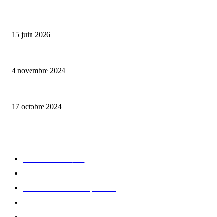
Bumbu Original : un voyage gustatif pour la Fête des Pères
15 juin 2026
Reveal 4X – le nouveau produit de Dermaceutic Laboratoire
4 novembre 2024
la Biosthetique – le culte de la beauté
17 octobre 2024
CATÉGORIE POPULAIRE
Edition limitée
413
Collection Capsule
329
Collaboration - marques
326
Fashion
181