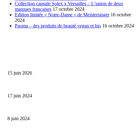
Collection capsule Solex x Versailles – L’union de deux
marques françaises
17 octobre 2024
Edition limitée « Notre-Dame » de Meistersinger
16 octobre
2024
Paoma – des produits de beauté vegan et bio
16 octobre 2024
SÉLECTION DE L'EDITEUR
Bumbu Original : un voyage gustatif pour la Fête des...
15 juin 2026
Collection Capsule EASTPAK x ANDRÉ : Art of Love
17 juin 2024
Classic Moonphase Date Manufacture: édition limitée en or rose
8 juin 2024
ALLER PLUS LOIN