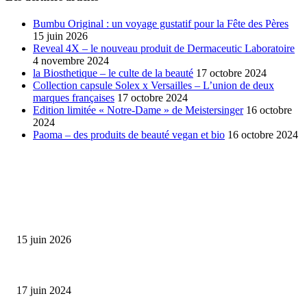
Bumbu Original : un voyage gustatif pour la Fête des Pères
15 juin 2026
Reveal 4X – le nouveau produit de Dermaceutic Laboratoire
4 novembre 2024
la Biosthetique – le culte de la beauté
17 octobre 2024
Collection capsule Solex x Versailles – L’union de deux
marques françaises
17 octobre 2024
Edition limitée « Notre-Dame » de Meistersinger
16 octobre
2024
Paoma – des produits de beauté vegan et bio
16 octobre 2024
SÉLECTION DE L'EDITEUR
Bumbu Original : un voyage gustatif pour la Fête des...
15 juin 2026
Collection Capsule EASTPAK x ANDRÉ : Art of Love
17 juin 2024