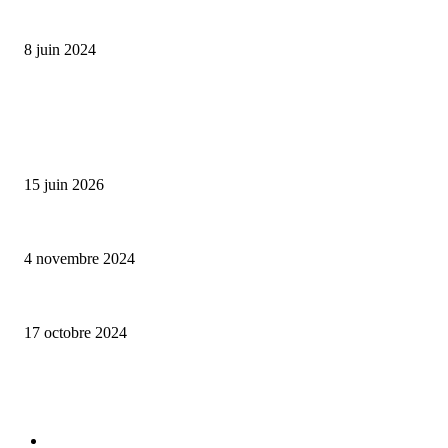
Classic Moonphase Date Manufacture: édition limitée en or rose
8 juin 2024
ALLER PLUS LOIN
Bumbu Original : un voyage gustatif pour la Fête des Pères
15 juin 2026
Reveal 4X – le nouveau produit de Dermaceutic Laboratoire
4 novembre 2024
la Biosthetique – le culte de la beauté
17 octobre 2024
CATÉGORIE POPULAIRE
Edition limitée
413