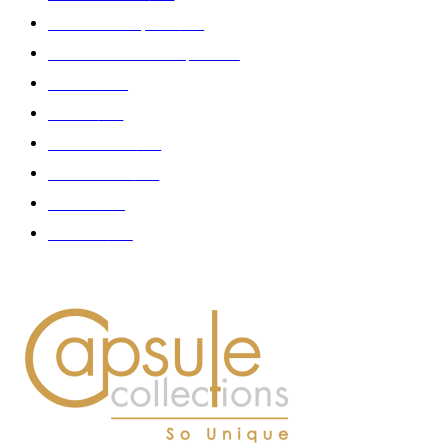
Collection Capsule
329
Collaboration - marques
326
Fashion
181
Femme
150
Gastronomie
140
Accessoires
126
Délices
114
Hommes
112