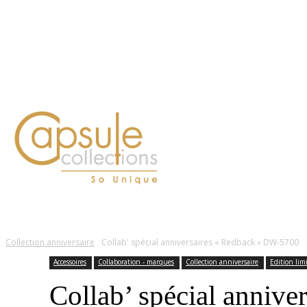
Blog
Contact
FASHION
LIFESTYLE
DÉLICES
BEAUTÉ
MOTEU
Collection anniversaire
Collab' spécial anniversaires « Redback » DW-5700
Accessoires
Collaboration - marques
Collection anniversaire
Edition lim
Collab’ spécial anniv