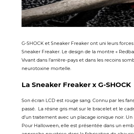
G-SHOCK et Sneaker Freaker ont uni leurs force
Sneaker Freaker. Le design de la montre « Redback
Vivant dans l’arrière-pays et dans les recoins som
neurotoxine mortelle.
La Sneaker Freaker x G-SHOCK
Son écran LCD est rouge sang. Connu par les fans
passé. La résine gris mat sur le bracelet et le ca
d’un traitement avec un placage ionique noir. Un au
Pour Halloween, elle est présentée dans un emba
approche novatrice dans la fabrication de chausset