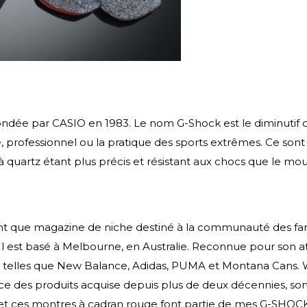
ée par CASIO en 1983. Le nom G-Shock est le diminutif de
, professionnel ou la pratique des sports extrêmes. Ce son
 quartz étant plus précis et résistant aux chocs que le 
 que magazine de niche destiné à la communauté des fans
Il est basé à Melbourne, en Australie. Reconnue pour son at
s telles que New Balance, Adidas, PUMA et Montana Cans. 
e des produits acquise depuis plus de deux décennies, son a
ls, et ces montres à cadran rouge font partie de mes G-SHO