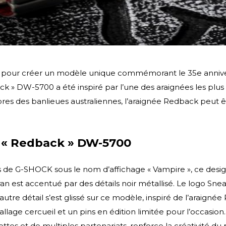
s pour créer un modèle unique commémorant le 35e anniver
 » DW-5700 a été inspiré par l’une des araignées les plus m
bres des banlieues australiennes, l’araignée Redback peut êtr
 « Redback » DW-5700
 de G-SHOCK sous le nom d’affichage « Vampire », ce desig
dran est accentué par des détails noir métallisé. Le logo Sn
tre détail s’est glissé sur ce modèle, inspiré de l’araignée 
llage cercueil et un pins en édition limitée pour l’occasi
tes et de multiples partenariats, renforce la créativité du 