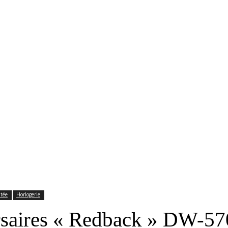
RS
DESIGN
CULTURE
PORTRAITS
EVENTS
LE COIN D
itée
Horlogerie
ersaires « Redback » DW-5