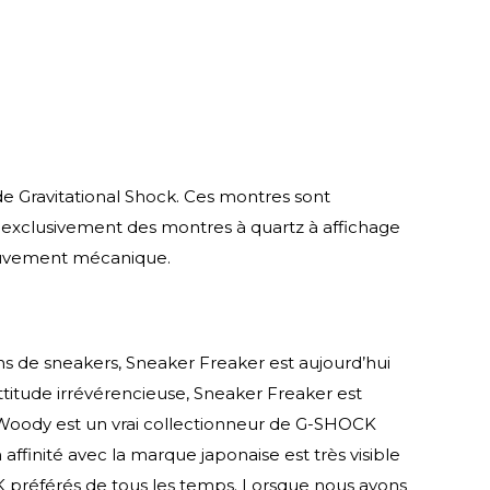
 Gravitational Shock. Ces montres sont
t exclusivement des montres à quartz à affichage
mouvement mécanique.
 de sneakers, Sneaker Freaker est aujourd’hui
titude irrévérencieuse, Sneaker Freaker est
Woody est un vrai collectionneur de G-SHOCK
ffinité avec la marque japonaise est très visible
CK préférés de tous les temps. Lorsque nous avons