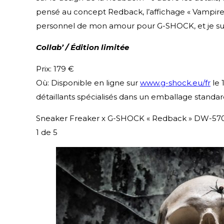
pensé au concept Redback, l’affichage « Vampire »
personnel de mon amour pour G-SHOCK, et je suis t
Collab’ / Édition limitée
Prix: 179 €
Où: Disponible en ligne sur
www.g-shock.eu/fr
le 
détaillants spécialisés dans un emballage standa
Sneaker Freaker x G-SHOCK « Redback » DW-57
1
de 5