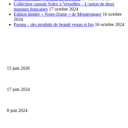
Collection capsule Solex x Versailles – L’union de deux
marques françaises
17 octobre 2024
Edition limitée « Notre-Dame » de Meistersinger
16 octobre
2024
Paoma – des produits de beauté vegan et bio
16 octobre 2024
SÉLECTION DE L'EDITEUR
Bumbu Original : un voyage gustatif pour la Fête des...
15 juin 2026
Collection Capsule EASTPAK x ANDRÉ : Art of Love
17 juin 2024
Classic Moonphase Date Manufacture: édition limitée en or rose
8 juin 2024