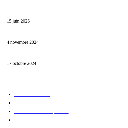
ALLER PLUS LOIN
Bumbu Original : un voyage gustatif pour la Fête des Pères
15 juin 2026
Reveal 4X – le nouveau produit de Dermaceutic Laboratoire
4 novembre 2024
la Biosthetique – le culte de la beauté
17 octobre 2024
CATÉGORIE POPULAIRE
Edition limitée
413
Collection Capsule
329
Collaboration - marques
326
Fashion
181