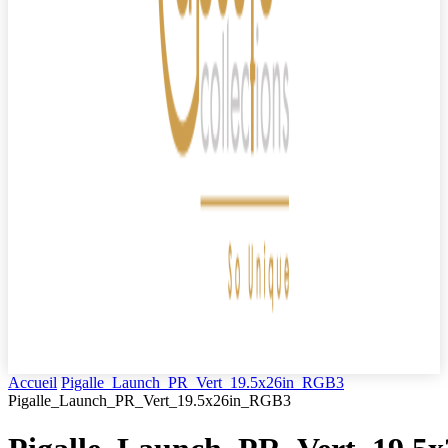
Accueil
Pigalle_Launch_PR_Vert_19.5x26in_RGB3
Pigalle_Launch_PR_Vert_19.5x26in_RGB3