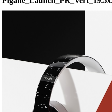
Pigalle_Launch_PR_Vert_19.5