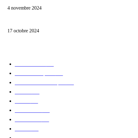
4 novembre 2024
la Biosthetique – le culte de la beauté
17 octobre 2024
CATÉGORIE POPULAIRE
Edition limitée
413
Collection Capsule
329
Collaboration - marques
326
Fashion
181
Femme
150
Gastronomie
140
Accessoires
126
Délices
114