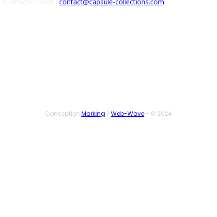
Contactez-nous :
contact@capsule-collections.com
SUIVEZ-NOUS
Conception
Marking
/
Web-Wave
- © 2024