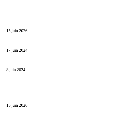
SÉLECTION DE L'EDITEUR
Bumbu Original : un voyage gustatif pour la Fête des...
15 juin 2026
Collection Capsule EASTPAK x ANDRÉ : Art of Love
17 juin 2024
Classic Moonphase Date Manufacture: édition limitée en or rose
8 juin 2024
ALLER PLUS LOIN
Bumbu Original : un voyage gustatif pour la Fête des Pères
15 juin 2026
Reveal 4X – le nouveau produit de Dermaceutic Laboratoire