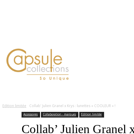
Blog
Contact
FASHION
LIFESTYLE
DÉLICES
BEAUTÉ
MOTEU
Edition limitée
Collab' Julien Granel x Krys : lunettes « COOLEUR » !
Accessoires
Collaboration - marques
Edition limitée
Collab’ Julien Granel