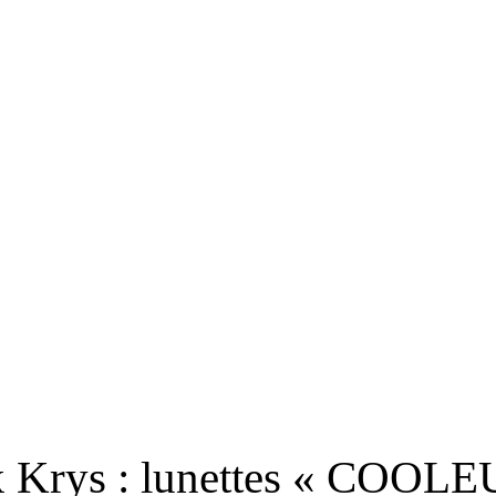
RS
DESIGN
CULTURE
PORTRAITS
EVENTS
LE COIN D
 x Krys : lunettes « COOLE