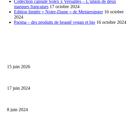
Collection capsule Solex x Versailles – L’union de deux
marques françaises
17 octobre 2024
Edition limitée « Notre-Dame » de Meistersinger
16 octobre
2024
Paoma – des produits de beauté vegan et bio
16 octobre 2024
SÉLECTION DE L'EDITEUR
Bumbu Original : un voyage gustatif pour la Fête des...
15 juin 2026
Collection Capsule EASTPAK x ANDRÉ : Art of Love
17 juin 2024
Classic Moonphase Date Manufacture: édition limitée en or rose
8 juin 2024
ALLER PLUS LOIN