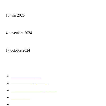
Bumbu Original : un voyage gustatif pour la Fête des Pères
15 juin 2026
Reveal 4X – le nouveau produit de Dermaceutic Laboratoire
4 novembre 2024
la Biosthetique – le culte de la beauté
17 octobre 2024
CATÉGORIE POPULAIRE
Edition limitée
413
Collection Capsule
329
Collaboration - marques
326
Fashion
181
Femme
150