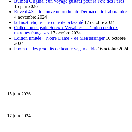
Bumbu Original : un voyage gustatif pour la Fête des Pères
15 juin 2026
Reveal 4X – le nouveau produit de Dermaceutic Laboratoire
4 novembre 2024
la Biosthetique – le culte de la beauté
17 octobre 2024
Collection capsule Solex x Versailles – L’union de deux
marques françaises
17 octobre 2024
Edition limitée « Notre-Dame » de Meistersinger
16 octobre
2024
Paoma – des produits de beauté vegan et bio
16 octobre 2024
SÉLECTION DE L'EDITEUR
Bumbu Original : un voyage gustatif pour la Fête des...
15 juin 2026
Collection Capsule EASTPAK x ANDRÉ : Art of Love
17 juin 2024
Classic Moonphase Date Manufacture: édition limitée en or rose