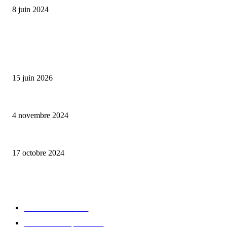
8 juin 2024
ALLER PLUS LOIN
Bumbu Original : un voyage gustatif pour la Fête des Pères
15 juin 2026
Reveal 4X – le nouveau produit de Dermaceutic Laboratoire
4 novembre 2024
la Biosthetique – le culte de la beauté
17 octobre 2024
CATÉGORIE POPULAIRE
Edition limitée
413
Collection Capsule
329