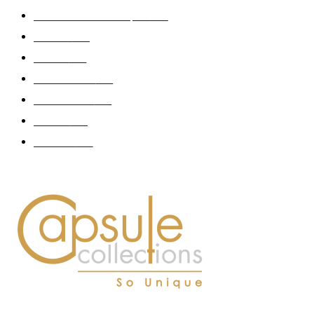
Collaboration - marques
326
Fashion
181
Femme
150
Gastronomie
140
Accessoires
126
Délices
114
Hommes
112