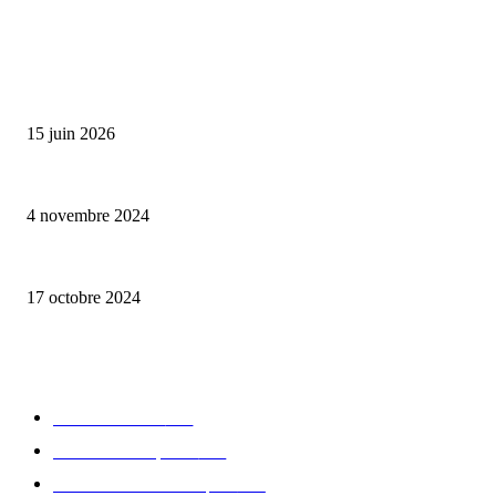
ALLER PLUS LOIN
Bumbu Original : un voyage gustatif pour la Fête des Pères
15 juin 2026
Reveal 4X – le nouveau produit de Dermaceutic Laboratoire
4 novembre 2024
la Biosthetique – le culte de la beauté
17 octobre 2024
CATÉGORIE POPULAIRE
Edition limitée
413
Collection Capsule
329
Collaboration - marques
326