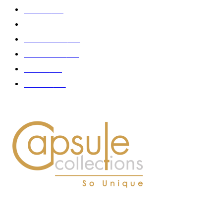
Fashion
181
Femme
150
Gastronomie
140
Accessoires
126
Délices
114
Hommes
112