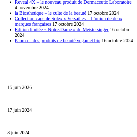
Reveal 4X – le nouveau produit de Dermaceutic Laboratoire
4 novembre 2024
la Biosthetique – le culte de la beauté
17 octobre 2024
Collection capsule Solex x Versailles – L’union de deux
marques françaises
17 octobre 2024
Edition limitée « Notre-Dame » de Meistersinger
16 octobre
2024
Paoma – des produits de beauté vegan et bio
16 octobre 2024
SÉLECTION DE L'EDITEUR
Bumbu Original : un voyage gustatif pour la Fête des...
15 juin 2026
Collection Capsule EASTPAK x ANDRÉ : Art of Love
17 juin 2024
Classic Moonphase Date Manufacture: édition limitée en or rose
8 juin 2024