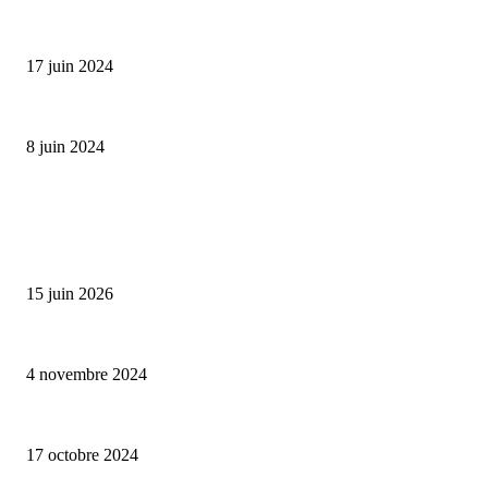
Collection Capsule EASTPAK x ANDRÉ : Art of Love
17 juin 2024
Classic Moonphase Date Manufacture: édition limitée en or rose
8 juin 2024
ALLER PLUS LOIN
Bumbu Original : un voyage gustatif pour la Fête des Pères
15 juin 2026
Reveal 4X – le nouveau produit de Dermaceutic Laboratoire
4 novembre 2024
la Biosthetique – le culte de la beauté
17 octobre 2024