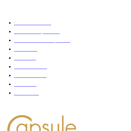
CATÉGORIE POPULAIRE
Edition limitée
413
Collection Capsule
329
Collaboration - marques
326
Fashion
181
Femme
150
Gastronomie
140
Accessoires
126
Délices
114
Hommes
112