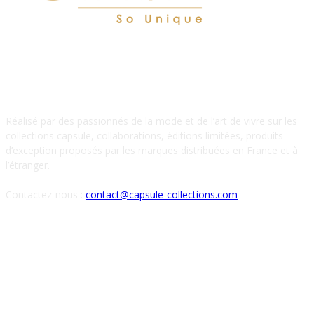
À PROPOS DE NOUS
Réalisé par des passionnés de la mode et de l’art de vivre sur les
collections capsule, collaborations, éditions limitées, produits
d’exception proposés par les marques distribuées en France et à
l’étranger.
Contactez-nous :
contact@capsule-collections.com
SUIVEZ-NOUS