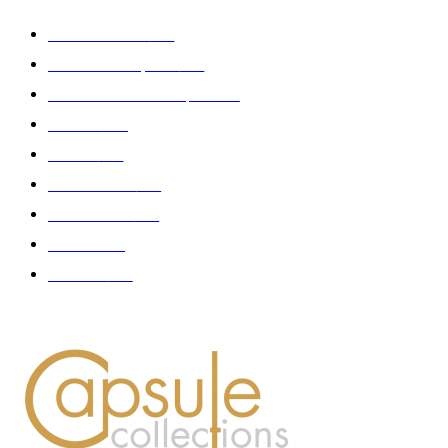
Edition limitée
413
Collection Capsule
329
Collaboration - marques
326
Fashion
181
Femme
150
Gastronomie
140
Accessoires
126
Délices
114
Hommes
112