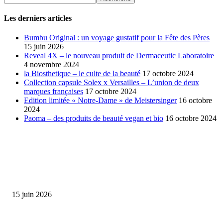
Les derniers articles
Bumbu Original : un voyage gustatif pour la Fête des Pères
15 juin 2026
Reveal 4X – le nouveau produit de Dermaceutic Laboratoire
4 novembre 2024
la Biosthetique – le culte de la beauté
17 octobre 2024
Collection capsule Solex x Versailles – L’union de deux
marques françaises
17 octobre 2024
Edition limitée « Notre-Dame » de Meistersinger
16 octobre
2024
Paoma – des produits de beauté vegan et bio
16 octobre 2024
SÉLECTION DE L'EDITEUR
Bumbu Original : un voyage gustatif pour la Fête des...
15 juin 2026
Collection Capsule EASTPAK x ANDRÉ : Art of Love