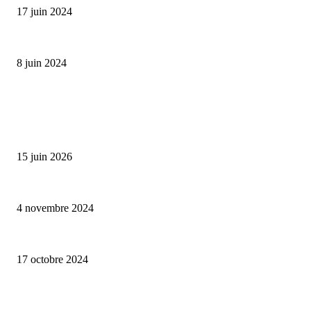
17 juin 2024
Classic Moonphase Date Manufacture: édition limitée en or rose
8 juin 2024
ALLER PLUS LOIN
Bumbu Original : un voyage gustatif pour la Fête des Pères
15 juin 2026
Reveal 4X – le nouveau produit de Dermaceutic Laboratoire
4 novembre 2024
la Biosthetique – le culte de la beauté
17 octobre 2024
CATÉGORIE POPULAIRE