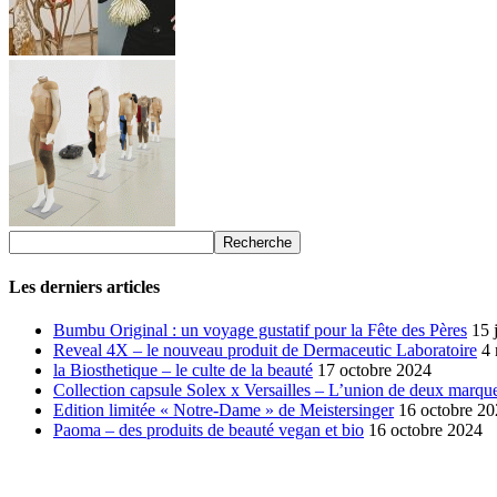
Les derniers articles
Bumbu Original : un voyage gustatif pour la Fête des Pères
15 
Reveal 4X – le nouveau produit de Dermaceutic Laboratoire
4
la Biosthetique – le culte de la beauté
17 octobre 2024
Collection capsule Solex x Versailles – L’union de deux marque
Edition limitée « Notre-Dame » de Meistersinger
16 octobre 2
Paoma – des produits de beauté vegan et bio
16 octobre 2024