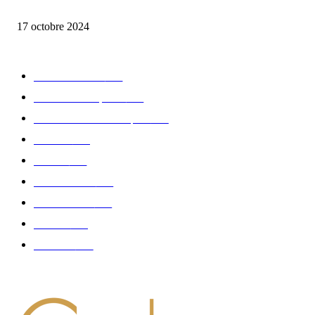
la Biosthetique – le culte de la beauté
17 octobre 2024
CATÉGORIE POPULAIRE
Edition limitée
413
Collection Capsule
329
Collaboration - marques
326
Fashion
181
Femme
150
Gastronomie
140
Accessoires
126
Délices
114
Hommes
112