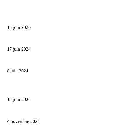
SÉLECTION DE L'EDITEUR
Bumbu Original : un voyage gustatif pour la Fête des...
15 juin 2026
Collection Capsule EASTPAK x ANDRÉ : Art of Love
17 juin 2024
Classic Moonphase Date Manufacture: édition limitée en or rose
8 juin 2024
ALLER PLUS LOIN
Bumbu Original : un voyage gustatif pour la Fête des Pères
15 juin 2026
Reveal 4X – le nouveau produit de Dermaceutic Laboratoire
4 novembre 2024