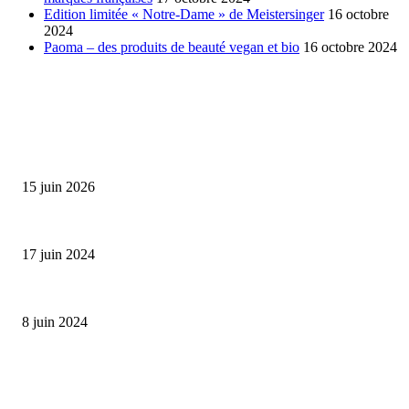
Edition limitée « Notre-Dame » de Meistersinger
16 octobre
2024
Paoma – des produits de beauté vegan et bio
16 octobre 2024
SÉLECTION DE L'EDITEUR
Bumbu Original : un voyage gustatif pour la Fête des...
15 juin 2026
Collection Capsule EASTPAK x ANDRÉ : Art of Love
17 juin 2024
Classic Moonphase Date Manufacture: édition limitée en or rose
8 juin 2024
ALLER PLUS LOIN