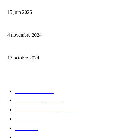
Bumbu Original : un voyage gustatif pour la Fête des Pères
15 juin 2026
Reveal 4X – le nouveau produit de Dermaceutic Laboratoire
4 novembre 2024
la Biosthetique – le culte de la beauté
17 octobre 2024
CATÉGORIE POPULAIRE
Edition limitée
413
Collection Capsule
329
Collaboration - marques
326
Fashion
181
Femme
150
Gastronomie
140