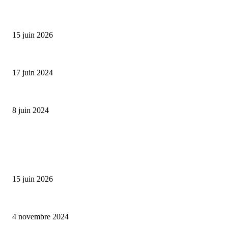
Bumbu Original : un voyage gustatif pour la Fête des...
15 juin 2026
Collection Capsule EASTPAK x ANDRÉ : Art of Love
17 juin 2024
Classic Moonphase Date Manufacture: édition limitée en or rose
8 juin 2024
ALLER PLUS LOIN
Bumbu Original : un voyage gustatif pour la Fête des Pères
15 juin 2026
Reveal 4X – le nouveau produit de Dermaceutic Laboratoire
4 novembre 2024