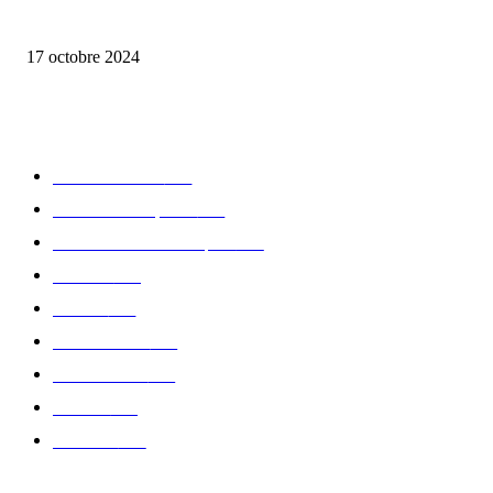
la Biosthetique – le culte de la beauté
17 octobre 2024
CATÉGORIE POPULAIRE
Edition limitée
413
Collection Capsule
329
Collaboration - marques
326
Fashion
181
Femme
150
Gastronomie
140
Accessoires
126
Délices
114
Hommes
112