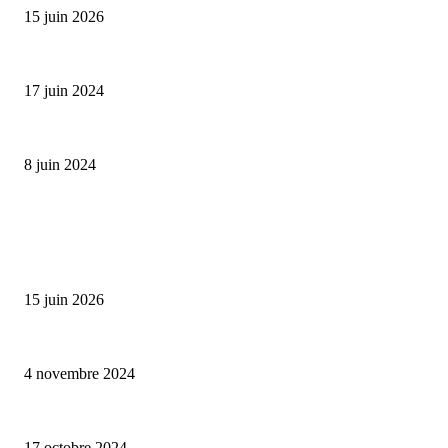
15 juin 2026
Collection Capsule EASTPAK x ANDRÉ : Art of Love
17 juin 2024
Classic Moonphase Date Manufacture: édition limitée en or rose
8 juin 2024
ALLER PLUS LOIN
Bumbu Original : un voyage gustatif pour la Fête des Pères
15 juin 2026
Reveal 4X – le nouveau produit de Dermaceutic Laboratoire
4 novembre 2024
la Biosthetique – le culte de la beauté
17 octobre 2024