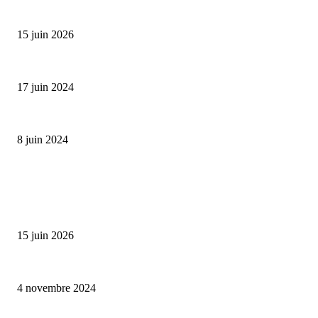
Bumbu Original : un voyage gustatif pour la Fête des...
15 juin 2026
Collection Capsule EASTPAK x ANDRÉ : Art of Love
17 juin 2024
Classic Moonphase Date Manufacture: édition limitée en or rose
8 juin 2024
ALLER PLUS LOIN
Bumbu Original : un voyage gustatif pour la Fête des Pères
15 juin 2026
Reveal 4X – le nouveau produit de Dermaceutic Laboratoire
4 novembre 2024