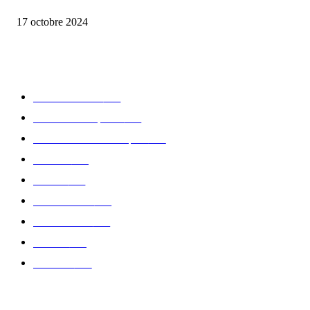
la Biosthetique – le culte de la beauté
17 octobre 2024
CATÉGORIE POPULAIRE
Edition limitée
413
Collection Capsule
329
Collaboration - marques
326
Fashion
181
Femme
150
Gastronomie
140
Accessoires
126
Délices
114
Hommes
112