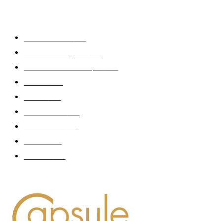
CATÉGORIE POPULAIRE
Edition limitée
413
Collection Capsule
329
Collaboration - marques
326
Fashion
181
Femme
150
Gastronomie
140
Accessoires
126
Délices
114
Hommes
112