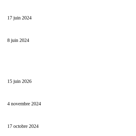
Collection Capsule EASTPAK x ANDRÉ : Art of Love
17 juin 2024
Classic Moonphase Date Manufacture: édition limitée en or rose
8 juin 2024
ALLER PLUS LOIN
Bumbu Original : un voyage gustatif pour la Fête des Pères
15 juin 2026
Reveal 4X – le nouveau produit de Dermaceutic Laboratoire
4 novembre 2024
la Biosthetique – le culte de la beauté
17 octobre 2024