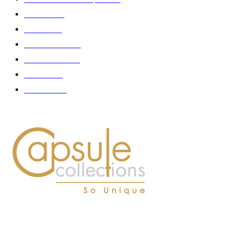
Fashion
181
Femme
150
Gastronomie
140
Accessoires
126
Délices
114
Hommes
112