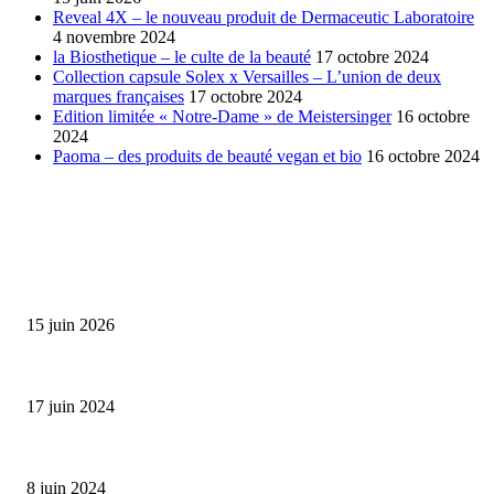
Reveal 4X – le nouveau produit de Dermaceutic Laboratoire
4 novembre 2024
la Biosthetique – le culte de la beauté
17 octobre 2024
Collection capsule Solex x Versailles – L’union de deux
marques françaises
17 octobre 2024
Edition limitée « Notre-Dame » de Meistersinger
16 octobre
2024
Paoma – des produits de beauté vegan et bio
16 octobre 2024
SÉLECTION DE L'EDITEUR
Bumbu Original : un voyage gustatif pour la Fête des...
15 juin 2026
Collection Capsule EASTPAK x ANDRÉ : Art of Love
17 juin 2024
Classic Moonphase Date Manufacture: édition limitée en or rose
8 juin 2024