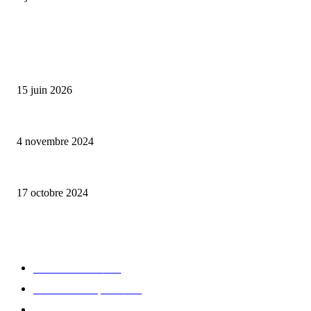
ALLER PLUS LOIN
Bumbu Original : un voyage gustatif pour la Fête des Pères
15 juin 2026
Reveal 4X – le nouveau produit de Dermaceutic Laboratoire
4 novembre 2024
la Biosthetique – le culte de la beauté
17 octobre 2024
CATÉGORIE POPULAIRE
Edition limitée
413
Collection Capsule
329
Collaboration - marques
326