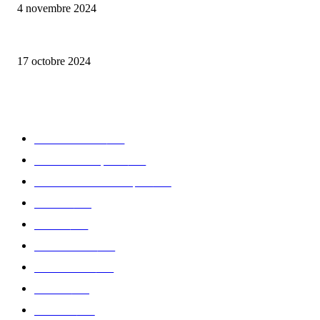
4 novembre 2024
la Biosthetique – le culte de la beauté
17 octobre 2024
CATÉGORIE POPULAIRE
Edition limitée
413
Collection Capsule
329
Collaboration - marques
326
Fashion
181
Femme
150
Gastronomie
140
Accessoires
126
Délices
114
Hommes
112