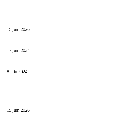
SÉLECTION DE L'EDITEUR
Bumbu Original : un voyage gustatif pour la Fête des...
15 juin 2026
Collection Capsule EASTPAK x ANDRÉ : Art of Love
17 juin 2024
Classic Moonphase Date Manufacture: édition limitée en or rose
8 juin 2024
ALLER PLUS LOIN
Bumbu Original : un voyage gustatif pour la Fête des Pères
15 juin 2026
Reveal 4X – le nouveau produit de Dermaceutic Laboratoire