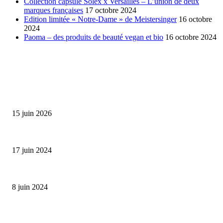
Collection capsule Solex x Versailles – L’union de deux
marques françaises
17 octobre 2024
Edition limitée « Notre-Dame » de Meistersinger
16 octobre
2024
Paoma – des produits de beauté vegan et bio
16 octobre 2024
SÉLECTION DE L'EDITEUR
Bumbu Original : un voyage gustatif pour la Fête des...
15 juin 2026
Collection Capsule EASTPAK x ANDRÉ : Art of Love
17 juin 2024
Classic Moonphase Date Manufacture: édition limitée en or rose
8 juin 2024
ALLER PLUS LOIN