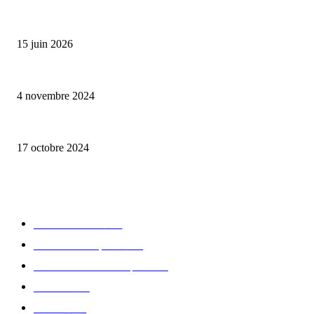
Bumbu Original : un voyage gustatif pour la Fête des Pères
15 juin 2026
Reveal 4X – le nouveau produit de Dermaceutic Laboratoire
4 novembre 2024
la Biosthetique – le culte de la beauté
17 octobre 2024
CATÉGORIE POPULAIRE
Edition limitée
413
Collection Capsule
329
Collaboration - marques
326
Fashion
181
Femme
150