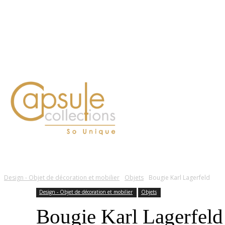
Blog
Contact
FASHION
LIFESTYLE
DÉLICES
BEAUTÉ
MOTEU
Design - Objet de décoration et mobilier
Objets
Bougie Karl Lagerfeld
Design - Objet de décoration et mobilier
Objets
Bougie Karl Lagerfeld