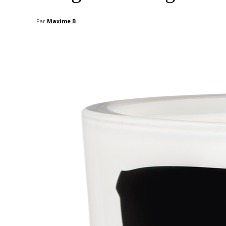
Par
Maxime B