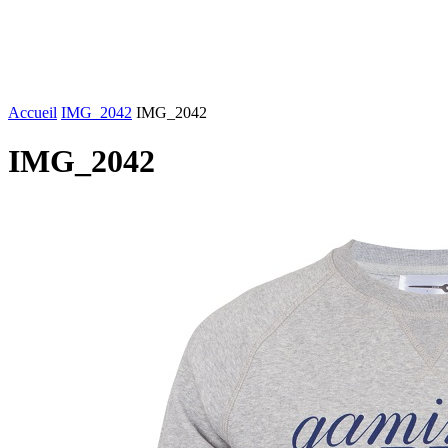
FASHION
LIFESTYLE
DÉLICES
BEAUTÉ
MOTEU
Accueil
IMG_2042
IMG_2042
IMG_2042