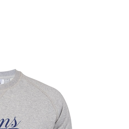
RS
DESIGN
CULTURE
PORTRAITS
EVENTS
LE COIN D