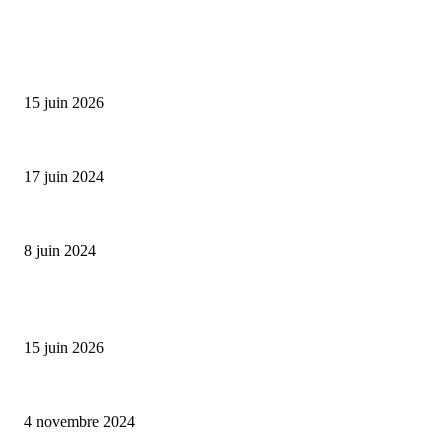
SÉLECTION DE L'EDITEUR
Bumbu Original : un voyage gustatif pour la Fête des...
15 juin 2026
Collection Capsule EASTPAK x ANDRÉ : Art of Love
17 juin 2024
Classic Moonphase Date Manufacture: édition limitée en or rose
8 juin 2024
ALLER PLUS LOIN
Bumbu Original : un voyage gustatif pour la Fête des Pères
15 juin 2026
Reveal 4X – le nouveau produit de Dermaceutic Laboratoire
4 novembre 2024