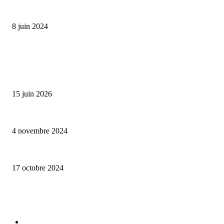
Classic Moonphase Date Manufacture: édition limitée en or rose
8 juin 2024
ALLER PLUS LOIN
Bumbu Original : un voyage gustatif pour la Fête des Pères
15 juin 2026
Reveal 4X – le nouveau produit de Dermaceutic Laboratoire
4 novembre 2024
la Biosthetique – le culte de la beauté
17 octobre 2024
CATÉGORIE POPULAIRE
Edition limitée
413