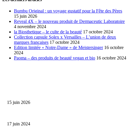
Bumbu Original : un voyage gustatif pour la Fête des Pères
15 juin 2026
Reveal 4X – le nouveau produit de Dermaceutic Laboratoire
4 novembre 2024
la Biosthetique – le culte de la beauté
17 octobre 2024
Collection capsule Solex x Versailles – L’union de deux
marques françaises
17 octobre 2024
Edition limitée « Notre-Dame » de Meistersinger
16 octobre
2024
Paoma – des produits de beauté vegan et bio
16 octobre 2024
SÉLECTION DE L'EDITEUR
Bumbu Original : un voyage gustatif pour la Fête des...
15 juin 2026
Collection Capsule EASTPAK x ANDRÉ : Art of Love
17 juin 2024