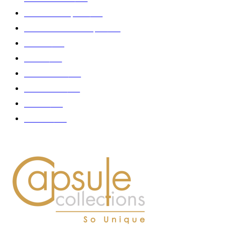
Collection Capsule
329
Collaboration - marques
326
Fashion
181
Femme
150
Gastronomie
140
Accessoires
126
Délices
114
Hommes
112