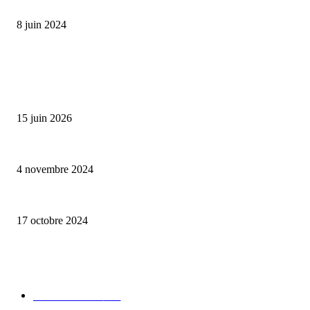
Classic Moonphase Date Manufacture: édition limitée en or rose
8 juin 2024
ALLER PLUS LOIN
Bumbu Original : un voyage gustatif pour la Fête des Pères
15 juin 2026
Reveal 4X – le nouveau produit de Dermaceutic Laboratoire
4 novembre 2024
la Biosthetique – le culte de la beauté
17 octobre 2024
CATÉGORIE POPULAIRE
Edition limitée
413