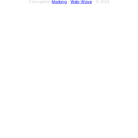
Conception
Marking
/
Web-Wave
- © 2024