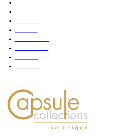
Collection Capsule
329
Collaboration - marques
326
Fashion
181
Femme
150
Gastronomie
140
Accessoires
126
Délices
114
Hommes
112