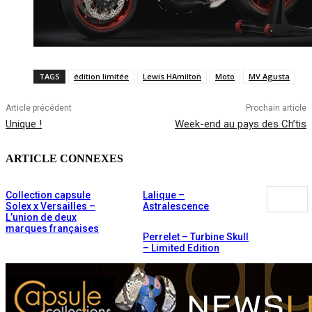
TAGS
édition limitée
Lewis HAmilton
Moto
MV Agusta
Article précédent
Prochain article
Unique !
Week-end au pays des Ch’tis
ARTICLE CONNEXES
Collection capsule
Lalique –
Solex x Versailles –
Astralescence
L’union de deux
marques françaises
Perrelet – Turbine Skull
– Limited Edition