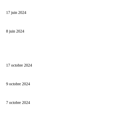
Collection Capsule EASTPAK x ANDRÉ : Art of Love
17 juin 2024
Classic Moonphase Date Manufacture: édition limitée en or rose
8 juin 2024
ALLER PLUS LOIN
Collection capsule Solex x Versailles – L’union de deux marques françaises
17 octobre 2024
Lalique – Astralescence
9 octobre 2024
Perrelet – Turbine Skull – Limited Edition
7 octobre 2024