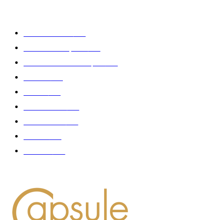
CATÉGORIE POPULAIRE
Edition limitée
413
Collection Capsule
329
Collaboration - marques
326
Fashion
181
Femme
150
Gastronomie
140
Accessoires
126
Délices
114
Hommes
112