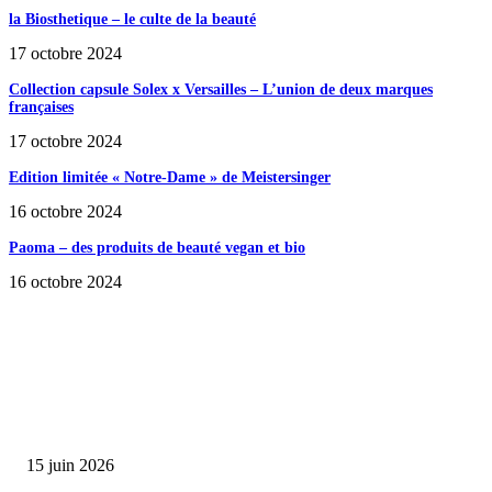
la Biosthetique – le culte de la beauté
17 octobre 2024
Collection capsule Solex x Versailles – L’union de deux marques
françaises
17 octobre 2024
Edition limitée « Notre-Dame » de Meistersinger
16 octobre 2024
Paoma – des produits de beauté vegan et bio
16 octobre 2024
SÉLECTION DE L'EDITEUR
Bumbu Original : un voyage gustatif pour la Fête des...
15 juin 2026