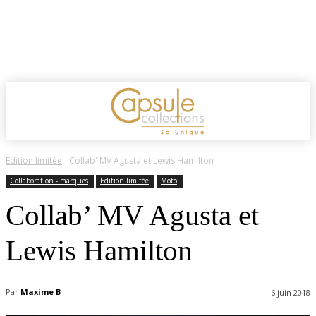
Edition limitée
Collab' MV Agusta et Lewis Hamilton
Collaboration - marques
Edition limitée
Moto
Collab’ MV Agusta et
Lewis Hamilton
Par
Maxime B
6 juin 2018