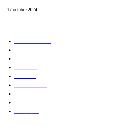
la Biosthetique – le culte de la beauté
17 octobre 2024
CATÉGORIE POPULAIRE
Edition limitée
413
Collection Capsule
329
Collaboration - marques
326
Fashion
181
Femme
150
Gastronomie
140
Accessoires
126
Délices
114
Hommes
112