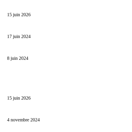
Bumbu Original : un voyage gustatif pour la Fête des...
15 juin 2026
Collection Capsule EASTPAK x ANDRÉ : Art of Love
17 juin 2024
Classic Moonphase Date Manufacture: édition limitée en or rose
8 juin 2024
ALLER PLUS LOIN
Bumbu Original : un voyage gustatif pour la Fête des Pères
15 juin 2026
Reveal 4X – le nouveau produit de Dermaceutic Laboratoire
4 novembre 2024