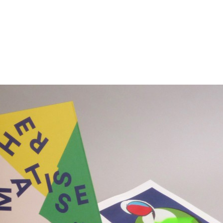
RS
DESIGN
CULTURE
PORTRAITS
EVENTS
LE COIN D