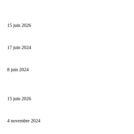
SÉLECTION DE L'EDITEUR
Bumbu Original : un voyage gustatif pour la Fête des...
15 juin 2026
Collection Capsule EASTPAK x ANDRÉ : Art of Love
17 juin 2024
Classic Moonphase Date Manufacture: édition limitée en or rose
8 juin 2024
ALLER PLUS LOIN
Bumbu Original : un voyage gustatif pour la Fête des Pères
15 juin 2026
Reveal 4X – le nouveau produit de Dermaceutic Laboratoire
4 novembre 2024
la Biosthetique – le culte de la beauté