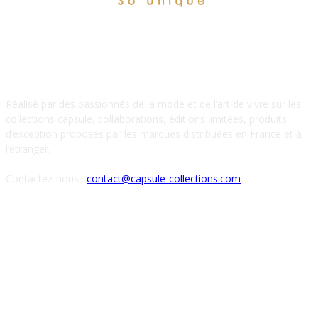
À PROPOS DE NOUS
Réalisé par des passionnés de la mode et de l’art de vivre sur les
collections capsule, collaborations, éditions limitées, produits
d’exception proposés par les marques distribuées en France et à
l’étranger.
Contactez-nous :
contact@capsule-collections.com
SUIVEZ-NOUS