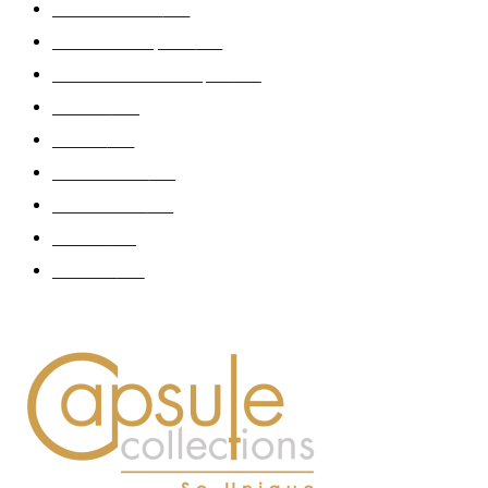
Edition limitée
413
Collection Capsule
329
Collaboration - marques
326
Fashion
181
Femme
150
Gastronomie
140
Accessoires
126
Délices
114
Hommes
112