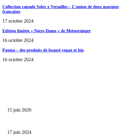
Collection capsule Solex x Versailles – L’union de deux marques
françaises
17 octobre 2024
Edition limitée « Notre-Dame » de Meistersinger
16 octobre 2024
Paoma – des produits de beauté vegan et bio
16 octobre 2024
SÉLECTION DE L'EDITEUR
Bumbu Original : un voyage gustatif pour la Fête des...
15 juin 2026
Collection Capsule EASTPAK x ANDRÉ : Art of Love
17 juin 2024