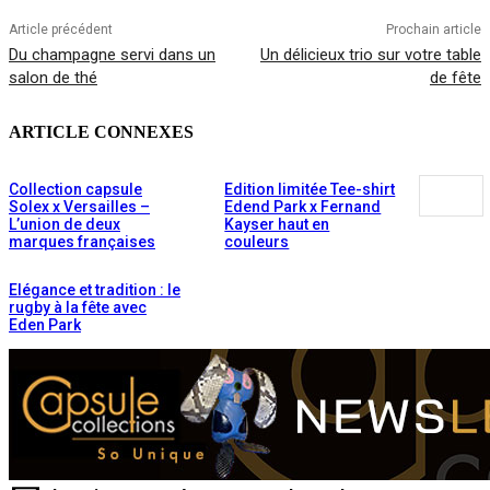
Article précédent
Prochain article
Du champagne servi dans un
Un délicieux trio sur votre table
salon de thé
de fête
ARTICLE CONNEXES
Collection capsule
Edition limitée Tee-shirt
Solex x Versailles –
Edend Park x Fernand
L’union de deux
Kayser haut en
marques françaises
couleurs
Elégance et tradition : le
rugby à la fête avec
Eden Park