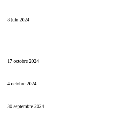
Classic Moonphase Date Manufacture: édition limitée en or rose
8 juin 2024
ALLER PLUS LOIN
Collection capsule Solex x Versailles – L’union de deux marques françaises
17 octobre 2024
Edition limitée Tee-shirt Edend Park x Fernand Kayser haut en couleurs
4 octobre 2024
Elégance et tradition : le rugby à la fête avec Eden Park
30 septembre 2024
CATÉGORIE POPULAIRE