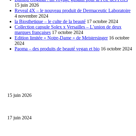
15 juin 2026
Reveal 4X – le nouveau produit de Dermaceutic Laboratoire
4 novembre 2024
la Biosthetique – le culte de la beauté
17 octobre 2024
Collection capsule Solex x Versailles – L’union de deux
marques françaises
17 octobre 2024
Edition limitée « Notre-Dame » de Meistersinger
16 octobre
2024
Paoma – des produits de beauté vegan et bio
16 octobre 2024
SÉLECTION DE L'EDITEUR
Bumbu Original : un voyage gustatif pour la Fête des...
15 juin 2026
Collection Capsule EASTPAK x ANDRÉ : Art of Love
17 juin 2024
Classic Moonphase Date Manufacture: édition limitée en or rose