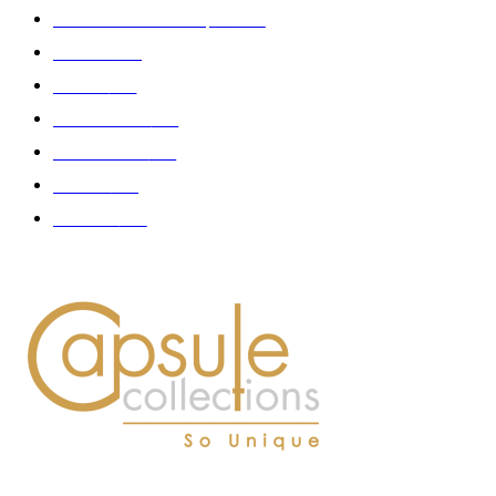
Collaboration - marques
326
Fashion
181
Femme
150
Gastronomie
140
Accessoires
126
Délices
114
Hommes
112