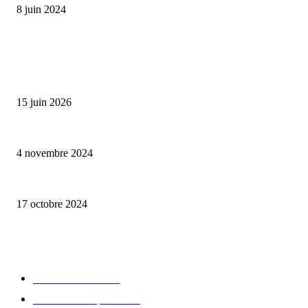
8 juin 2024
ALLER PLUS LOIN
Bumbu Original : un voyage gustatif pour la Fête des Pères
15 juin 2026
Reveal 4X – le nouveau produit de Dermaceutic Laboratoire
4 novembre 2024
la Biosthetique – le culte de la beauté
17 octobre 2024
CATÉGORIE POPULAIRE
Edition limitée
413
Collection Capsule
329