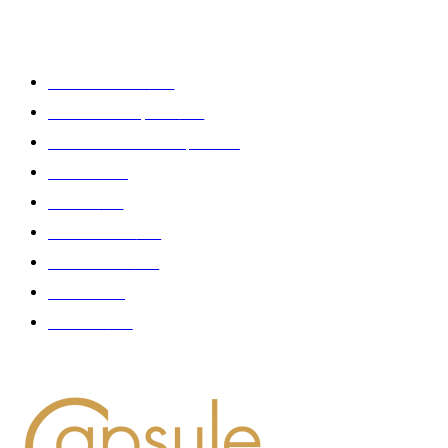
CATÉGORIE POPULAIRE
Edition limitée
413
Collection Capsule
329
Collaboration - marques
326
Fashion
181
Femme
150
Gastronomie
140
Accessoires
126
Délices
114
Hommes
112