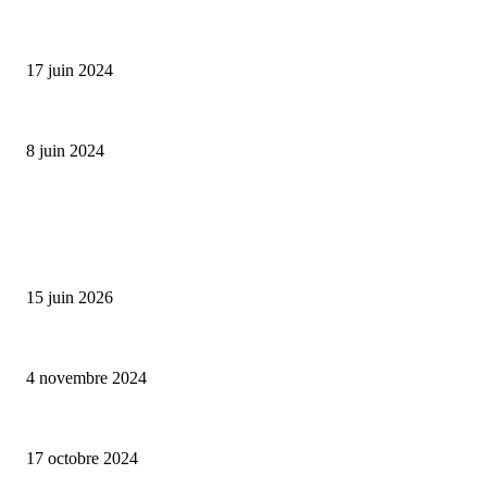
Collection Capsule EASTPAK x ANDRÉ : Art of Love
17 juin 2024
Classic Moonphase Date Manufacture: édition limitée en or rose
8 juin 2024
ALLER PLUS LOIN
Bumbu Original : un voyage gustatif pour la Fête des Pères
15 juin 2026
Reveal 4X – le nouveau produit de Dermaceutic Laboratoire
4 novembre 2024
la Biosthetique – le culte de la beauté
17 octobre 2024