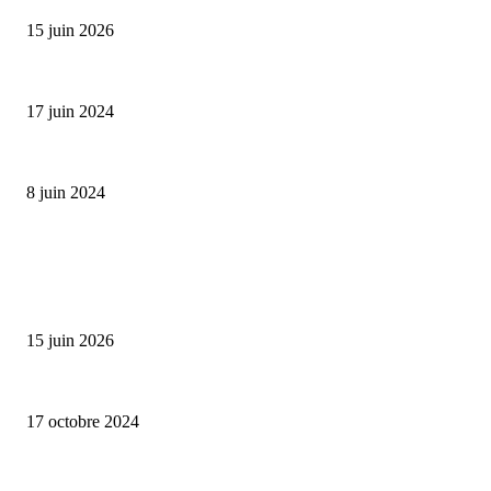
15 juin 2026
Collection Capsule EASTPAK x ANDRÉ : Art of Love
17 juin 2024
Classic Moonphase Date Manufacture: édition limitée en or rose
8 juin 2024
ALLER PLUS LOIN
Bumbu Original : un voyage gustatif pour la Fête des Pères
15 juin 2026
Collection capsule Solex x Versailles – L’union de deux marques françaises
17 octobre 2024
Collab’ Flotte x émoi émoi, avec la pluie, le bon temps