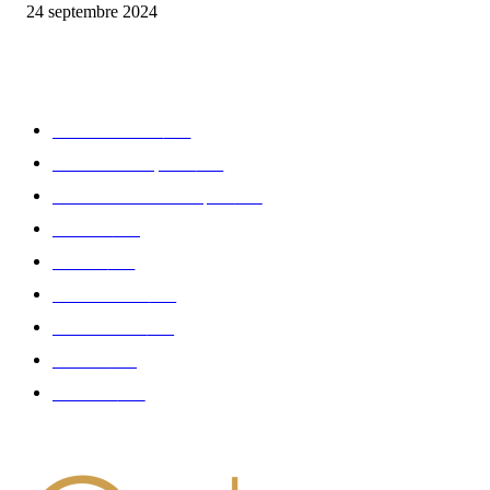
24 septembre 2024
CATÉGORIE POPULAIRE
Edition limitée
413
Collection Capsule
329
Collaboration - marques
326
Fashion
181
Femme
150
Gastronomie
140
Accessoires
126
Délices
114
Hommes
112