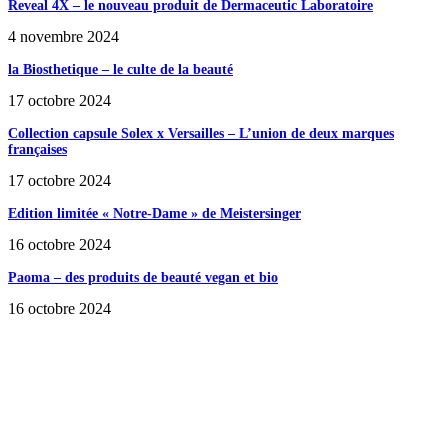
Reveal 4X – le nouveau produit de Dermaceutic Laboratoire
4 novembre 2024
la Biosthetique – le culte de la beauté
17 octobre 2024
Collection capsule Solex x Versailles – L’union de deux marques
françaises
17 octobre 2024
Edition limitée « Notre-Dame » de Meistersinger
16 octobre 2024
Paoma – des produits de beauté vegan et bio
16 octobre 2024
SÉLECTION DE L'EDITEUR
Bumbu Original : un voyage gustatif pour la Fête des...