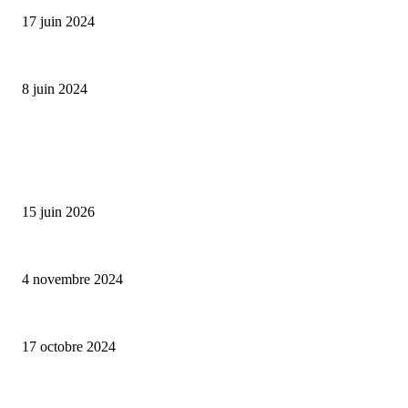
17 juin 2024
Classic Moonphase Date Manufacture: édition limitée en or rose
8 juin 2024
ALLER PLUS LOIN
Bumbu Original : un voyage gustatif pour la Fête des Pères
15 juin 2026
Reveal 4X – le nouveau produit de Dermaceutic Laboratoire
4 novembre 2024
la Biosthetique – le culte de la beauté
17 octobre 2024
CATÉGORIE POPULAIRE