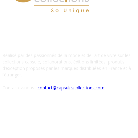
À PROPOS DE NOUS
Réalisé par des passionnés de la mode et de l’art de vivre sur les
collections capsule, collaborations, éditions limitées, produits
d’exception proposés par les marques distribuées en France et à
l’étranger.
Contactez-nous :
contact@capsule-collections.com
SUIVEZ-NOUS