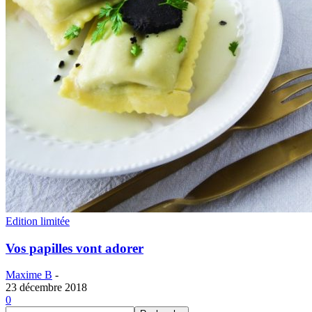
Edition limitée
Vos papilles vont adorer
Maxime B
-
23 décembre 2018
0