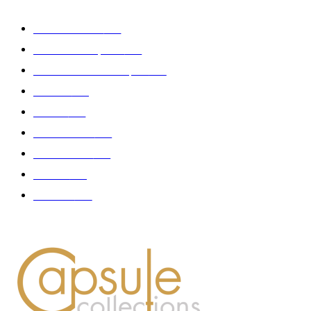
Edition limitée
413
Collection Capsule
329
Collaboration - marques
326
Fashion
181
Femme
150
Gastronomie
140
Accessoires
126
Délices
114
Hommes
112