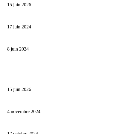
15 juin 2026
Collection Capsule EASTPAK x ANDRÉ : Art of Love
17 juin 2024
Classic Moonphase Date Manufacture: édition limitée en or rose
8 juin 2024
ALLER PLUS LOIN
Bumbu Original : un voyage gustatif pour la Fête des Pères
15 juin 2026
Reveal 4X – le nouveau produit de Dermaceutic Laboratoire
4 novembre 2024
la Biosthetique – le culte de la beauté
17 octobre 2024