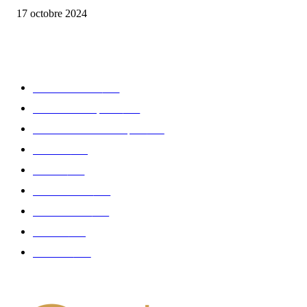
17 octobre 2024
CATÉGORIE POPULAIRE
Edition limitée
413
Collection Capsule
329
Collaboration - marques
326
Fashion
181
Femme
150
Gastronomie
140
Accessoires
126
Délices
114
Hommes
112