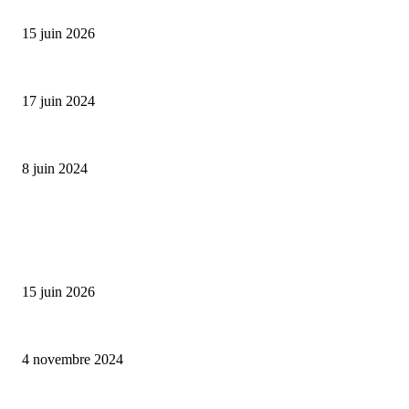
Bumbu Original : un voyage gustatif pour la Fête des...
15 juin 2026
Collection Capsule EASTPAK x ANDRÉ : Art of Love
17 juin 2024
Classic Moonphase Date Manufacture: édition limitée en or rose
8 juin 2024
ALLER PLUS LOIN
Bumbu Original : un voyage gustatif pour la Fête des Pères
15 juin 2026
Reveal 4X – le nouveau produit de Dermaceutic Laboratoire
4 novembre 2024
la Biosthetique – le culte de la beauté