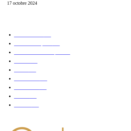
17 octobre 2024
CATÉGORIE POPULAIRE
Edition limitée
413
Collection Capsule
329
Collaboration - marques
326
Fashion
181
Femme
150
Gastronomie
140
Accessoires
126
Délices
114
Hommes
112