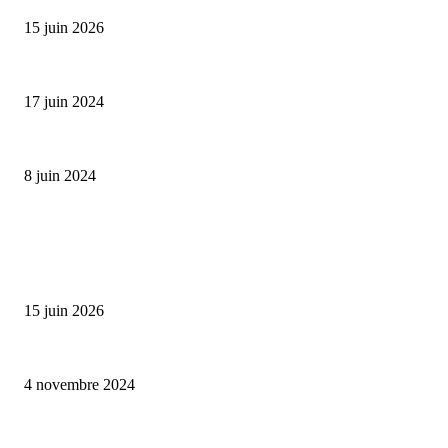
15 juin 2026
Collection Capsule EASTPAK x ANDRÉ : Art of Love
17 juin 2024
Classic Moonphase Date Manufacture: édition limitée en or rose
8 juin 2024
ALLER PLUS LOIN
Bumbu Original : un voyage gustatif pour la Fête des Pères
15 juin 2026
Reveal 4X – le nouveau produit de Dermaceutic Laboratoire
4 novembre 2024
la Biosthetique – le culte de la beauté