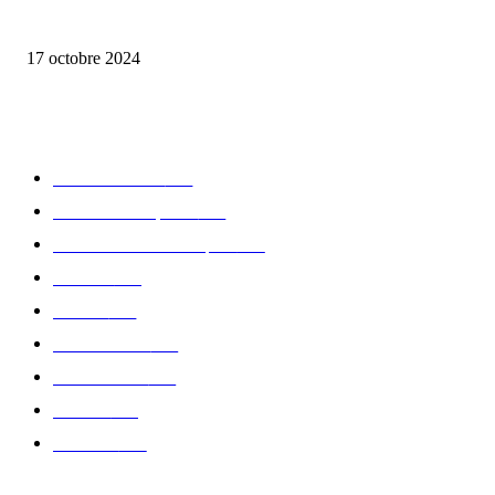
la Biosthetique – le culte de la beauté
17 octobre 2024
CATÉGORIE POPULAIRE
Edition limitée
413
Collection Capsule
329
Collaboration - marques
326
Fashion
181
Femme
150
Gastronomie
140
Accessoires
126
Délices
114
Hommes
112