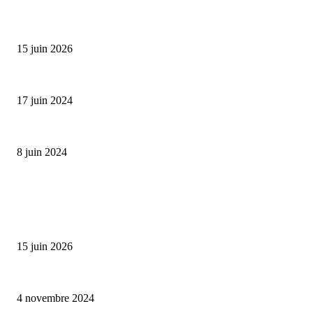
Bumbu Original : un voyage gustatif pour la Fête des...
15 juin 2026
Collection Capsule EASTPAK x ANDRÉ : Art of Love
17 juin 2024
Classic Moonphase Date Manufacture: édition limitée en or rose
8 juin 2024
ALLER PLUS LOIN
Bumbu Original : un voyage gustatif pour la Fête des Pères
15 juin 2026
Reveal 4X – le nouveau produit de Dermaceutic Laboratoire
4 novembre 2024